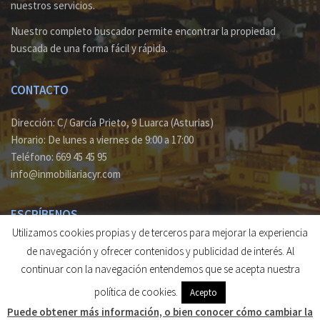
nuestros servicios.
Nuestro completo buscador permite encontrar la propiedad
buscada de una forma fácil y rápida.
CONTACTO
Dirección: C/ García Prieto, 9 Luarca (Asturias)
Horario: De lunes a viernes de 9:00 a 17:00
Teléfono: 669 45 45 95
info@inmobiliariacyr.com
ESCRÍBENOS
Utilizamos cookies propias y de terceros para mejorar la experiencia
Si deseas recibir información acerca de nuestra actividad o
de navegación y ofrecer contenidos y publicidad de interés. Al
consultar sobre alguna propiedad envía un
email
y te
continuar con la navegación entendemos que se acepta nuestra
responderemos a la mayor brevedad.
política de cookies.
Acepto
© 2026 Inmobiliaria Cyr. Todos los derechos reservados.
Puede obtener más información, o bien conocer cómo cambiar la