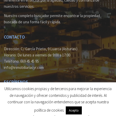
referente en el sector por la agilidad, calidad y confianza de
nuestros servicios.
Nuestro completo buscador permite encontrar la propiedad
buscada de una forma fácil y rápida.
CONTACTO
Dirección: C/ García Prieto, 9 Luarca (Asturias)
Horario: De lunes a viernes de 9:00 a 17:00
Teléfono: 669 45 45 95
info@inmobiliariacyr.com
ESCRÍBENOS
Utilizamos cookies propias y de terceros para mejorar la experiencia
Si deseas recibir información acerca de nuestra actividad o
de navegación y ofrecer contenidos y publicidad de interés. Al
consultar sobre alguna propiedad envía un
email
y te
continuar con la navegación entendemos que se acepta nuestra
responderemos a la mayor brevedad.
política de cookies.
Acepto
© 2026 Inmobiliaria Cyr. Todos los derechos reservados.