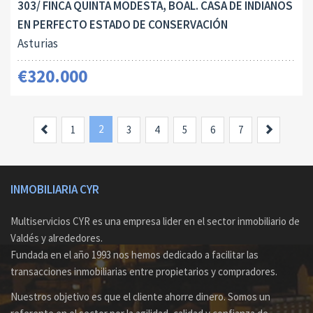
303/ FINCA QUINTA MODESTA, BOAL. CASA DE INDIANOS
EN PERFECTO ESTADO DE CONSERVACIÓN
Asturias
€320.000
Anterior
2
Siguient
1
3
4
5
6
7
INMOBILIARIA CYR
Multiservicios CYR es una empresa lider en el sector inmobiliario de
Valdés y alrededores.
Fundada en el año 1993 nos hemos dedicado a facilitar las
transacciones inmobiliarias entre propietarios y compradores.
Nuestros objetivo es que el cliente ahorre dinero. Somos un