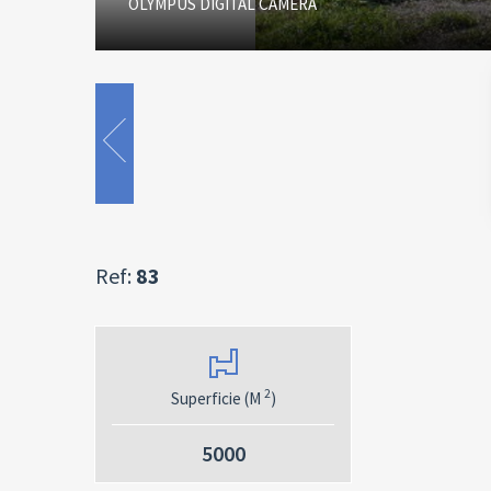
OLYMPUS DIGITAL CAMERA
Ref:
83
2
Superficie (M
)
5000